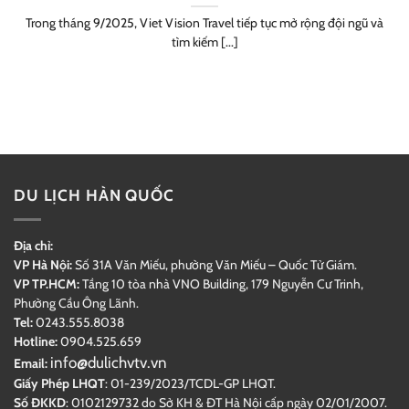
Trong tháng 9/2025, Viet Vision Travel tiếp tục mở rộng đội ngũ và
tìm kiếm [...]
DU LỊCH HÀN QUỐC
Địa chỉ:
VP Hà Nội:
Số 31A Văn Miếu, phường Văn Miếu – Quốc Tử Giám.
VP TP.HCM:
Tầng 10 tòa nhà VNO Building,
179 Nguyễn Cư Trinh,
Phường Cầu Ông Lãnh.
Tel:
0243.555.8038
Hotline:
0904.525.659
info@dulichvtv.vn
Email:
Giấy Phép LHQT
: 01-239/2023/TCDL-GP LHQT.
Số ĐKKD
: 0102129732 do Sở KH & ĐT Hà Nội cấp ngày 02/01/2007.