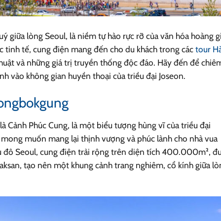
giữa lòng Seoul, là niềm tự hào rực rỡ của văn hóa hoàng g
úc tinh tế, cung điện mang đến cho du khách trong các
tour H
thuật và những giá trị truyền thống độc đáo. Hãy đến để chiê
h vào không gian huyền thoại của triều đại Joseon.
yeongbokgung
 Cảnh Phúc Cung, là một biểu tượng hùng vĩ của triều đại
 mong muốn mang lại thịnh vượng và phúc lành cho nhà vua
hủ đô Seoul, cung điện trải rộng trên diện tích 400.000m², đ
ksan, tạo nên một khung cảnh trang nghiêm, cổ kính giữa lò