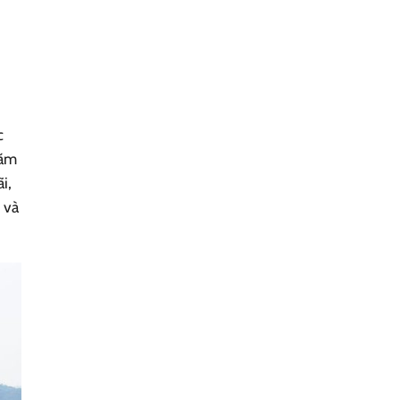
c
năm
i,
 và