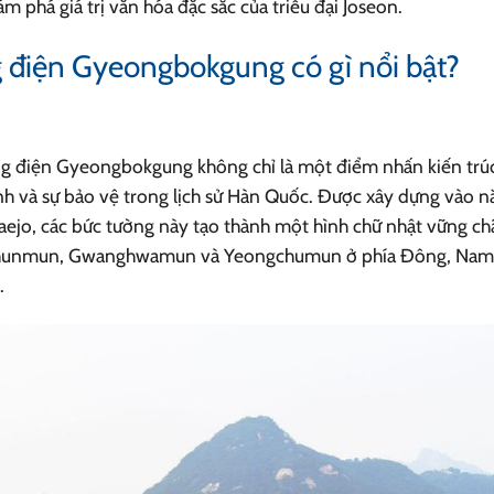
phá giá trị văn hóa đặc sắc của triều đại Joseon.
g điện Gyeongbokgung có gì nổi bật?
g điện Gyeongbokgung không chỉ là một điểm nhấn kiến trú
nh và sự bảo vệ trong lịch sử Hàn Quốc. Được xây dựng vào 
Taejo, các bức tường này tạo thành một hình chữ nhật vững chã
onchunmun, Gwanghwamun và Yeongchumun ở phía Đông, Nam
.