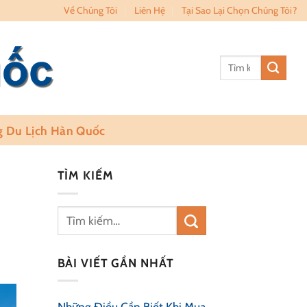
Về Chúng Tôi
Liên Hệ
Tại Sao Lại Chọn Chúng Tôi?
Tìm
kiếm:
 Du Lịch Hàn Quốc
TÌM KIẾM
BÀI VIẾT GẦN NHẤT
Những Điều Cần Biết Khi Mua