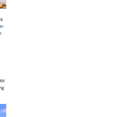
ia
àn
m
ược
ng