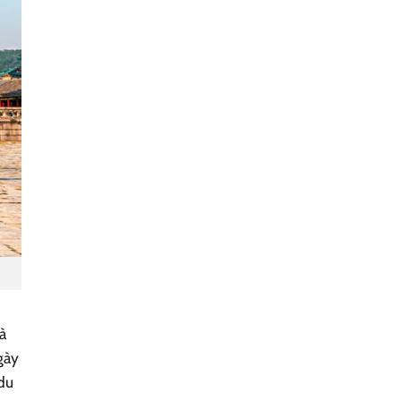
à
gày
 du