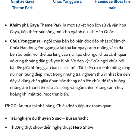
Gimhae Gaya
Chùa Yonggunsa
Haeundae Blues line
Theme Park
train
Khám phá Gaya Theme Park
, là một sự kết hợp lịch sử và văn hóa
Gaya, tiếp thêm sức sống mới cho ngành du lịch Hàn Quốc
Chùa Yonggunsa
- ngôi chùa bên bờ biển độc đáo nhất xứ kim chi.
Chùa Haedong Yonggungsa lại tọa lạc ngay cạnh những vách đá
bên bờ biển, với thế tựa lưng vào núi, tạo cho ngôi chùa cảnh quan
vô cùng thoáng đãng và yên bình. Vẻ đẹp kỳ vĩ của ngôi chùa nổi
bật lên giữa không gian bao la của trời đất, biển cả mênh mông cùng
núi non trùng điệp, một trong những trải nghiệm thú vị nhất khi đến
đây là dừng chân giữa đoạn bậc thang dẫn lên chùa để tận hưởng
những âm thanh êm dịu của sóng và ngắm nhìn khung cảnh huy
hoàng khi mặt trời mọc trên biển.
12h00:
Ăn trưa tại nhà hàng. Chiều đoàn tiếp tục tham quan:
Trải nghiệm du thuyền 5 sao – Busan Yacht
Thưởng thực show diễn nghệ thuật
Hero Show