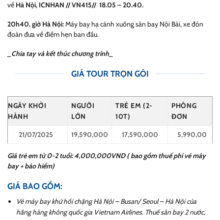
về
Hà Nội, ICNHAN // VN415// 18.05 – 20.40.
20h40, giờ Hà Nội:
Máy bay hạ cánh xuống sân bay Nội Bài, xe đón
đoàn đưa về điểm hẹn ban đầu.
_Chia tay và kết thúc chương trình_
GIÁ TOUR TRỌN GÓI
NGÀY KHỞI
NGƯỜI
TRẺ EM (2-
PHÒNG
HÀNH
LỚN
10T)
ĐƠN
21/07/2025
19,590,000
17,590,000
5,990,00
Giá trẻ em từ 0-2 tuổi: 4,000,000VND ( bao gồm thuế phí vé máy
bay + bảo hiểm)
GIÁ BAO GỒM:
Vé máy bay khứ hồi chặng Hà Nội – Busan/ Seoul – Hà Nội của
hãng hàng không quốc gia Vietnam Airlines. Thuế sân bay 2 nước,