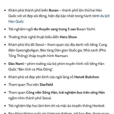
Khám phá thành phố biển
Busan
– thành phố lớn thứ hai Hàn
Quốc với vẻ đẹp sôi động, hiện đại bậc nhất trong hành trình
du lịch
Hàn Quốc
Trải nghiệm ngồi
du thuyền sang trọng 5 sao
Busan Yacht.
Thưởng thức nghệ thuật biểu diễn
Hero Show
Khám phá thủ đô Seoul – tham quan các địa danh nổi tiếng: Cung
điện Gyeongbokgun, Bảo tàng Dân gian Quốc gia, Nhà xanh (Phủ
Tổng Thống); tháp truyền hình Namsan.
Đảo Nami
– phim trường của bộ phim truyền hình nổi tiếng Hàn
Quốc “Bản tình ca Mùa Đông”.
Khám phá vẻ đẹp yên bình của ngôi làng cổ
Hanok Bukchon
Tham quan Thư viện
Starfield
Tham quan
Công viên Sông Hàn, trải nghiệm bus trên sông Hàn
ngắm nhìn thành phố Seoul.
Trải nghiệm lớp học làm kim chi và mặc áo truyền thống Hanbok
Bay Hàng không quốc gia Vietnam Airlines, giờ bay đẹp, tham quan