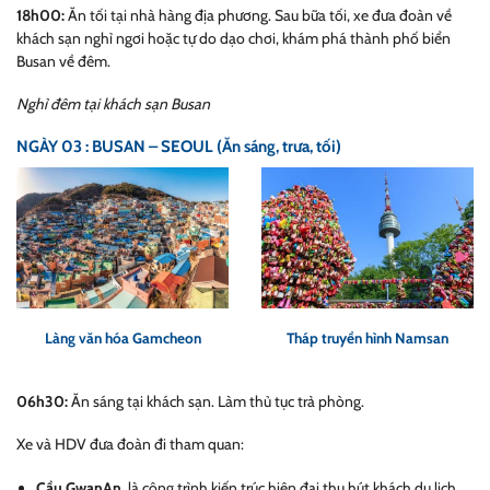
18h00:
Ăn tối tại nhà hàng địa phương. Sau bữa tối, xe đưa đoàn về
khách sạn nghỉ ngơi hoặc tự do dạo chơi, khám phá thành phố biển
Busan về đêm.
Nghỉ đêm tại khách sạn Busan
NGÀY 03 : BUSAN – SEOUL (Ăn sáng, trưa, tối)
Làng văn hóa Gamcheon
Tháp truyền hình Namsan
06h30:
Ăn sáng tại khách sạn. Làm thủ tục trả phòng.
Xe và HDV đưa đoàn đi tham quan:
Cầu GwanAn
, là công trình kiến trúc hiện đại thu hút khách du lịch