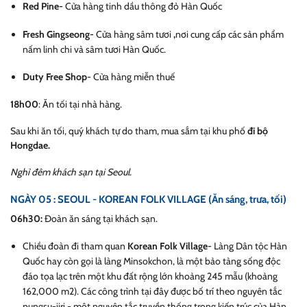
Red Pine-
Cửa hàng tinh dầu thông đỏ Hàn Quốc
Fresh Gingseong-
Cửa hàng sâm tươi
,
nơi cung cấp các sản phẩm
nấm linh chi và sâm tươi Hàn Quốc.
Duty Free Shop
-
Cửa hàng miễn thuế
18h00
: Ăn tối tại nhà hàng.
Sau khi ăn tối, quý khách tự do tham, mua sắm tại khu phố
đi bộ
Hongdae.
Nghỉ đêm khách sạn tại Seoul.
NGÀY 05 : SEOUL - KOREAN FOLK VILLAGE (Ăn sáng, trưa, tối)
06h30:
Đoàn ăn sáng tại khách sạn.
Chiều đoàn đi tham quan
Korean Folk Village
-
Làng Dân tộc Hàn
Quốc hay còn gọi là làng Minsokchon, là một bảo tàng sống độc
đáo tọa lạc trên một khu đất rộng lớn khoảng 245 mẫu (khoảng
162,000 m2). Các công trình tại đây được bố trí theo nguyên tắc
pungsu-jiri - một nguyên tắc truyền thống trong kiến trúc của Hàn