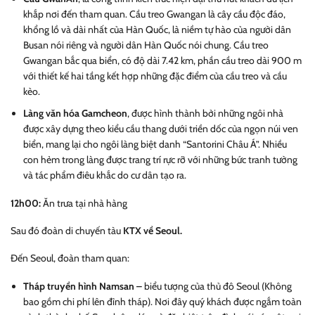
khắp nơi đến tham quan. Cầu treo Gwangan là cây cầu độc đáo,
khổng lồ và dài nhất của Hàn Quốc, là niềm tự hào của người dân
Busan nói riêng và người dân Hàn Quốc nói chung. Cầu treo
Gwangan bắc qua
biển, có độ dài 7.42 km, phần cầu treo dài 900 m
với thiết kế hai tầng kết hợp những đặc điểm của cầu treo và cầu
kèo.
Làng văn hóa Gamcheon
, được hình thành bởi những ngôi nhà
được xây dựng theo kiểu cầu thang dưới triền dốc của ngọn núi ven
biển, mang lại cho ngôi làng biệt danh “Santorini Châu Á”. Nhiều
con hẻm trong làng được trang trí rực rỡ với những bức tranh tường
và tác phẩm điêu khắc do cư dân tạo ra.
12h00:
Ăn trưa tại nhà hàng
Sau đó đoàn di chuyến tàu
KTX về Seoul.
Đến Seoul, đoàn tham quan:
Tháp truyền hình
Namsan
–
biểu tượng của thủ đô Seoul
(
Không
bao gồm chi phí lên đỉnh tháp
). Nơi đây quý khách được ngắm toàn