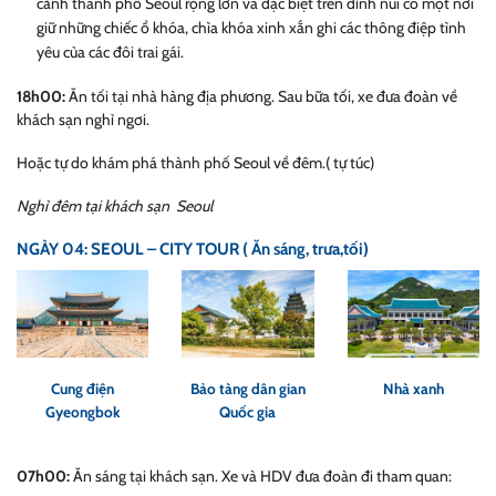
cảnh thành phố Seoul rộng lớn và đặc biệt trên đỉnh núi có một nơi
giữ những chiếc ổ khóa, chìa khóa xinh xắn ghi các thông điệp
tình
yêu
của các đôi trai gái.
18h00:
Ăn tối tại nhà hàng địa phương. Sau bữa tối, xe đưa đoàn về
khách sạn nghỉ ngơi.
Hoặc tự do khám phá thành phố Seoul về đêm.( tự túc)
Nghỉ đêm tại khách sạn Seoul
NGÀY 04: SEOUL – CITY TOUR ( Ăn sáng, trưa,tối)
Cung điện
Bảo tàng dân gian
Nhà xanh
Gyeongbok
Quốc gia
07h00:
Ăn sáng tại khách sạn. Xe và HDV đưa đoàn đi tham quan: