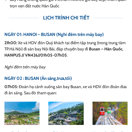
trọn vẹn đất nước Hàn Quốc
LỊCH TRÌNH CHI TIẾT
NGÀY 01: HANOI – BUSAN (Nghỉ đêm trên máy bay)
21h00:
Xe và HDV đón Quý khách tại điểm tập trung (trong trung tâm
TP.Hà Nội) đi sân bay Nội Bài, đáp chuyến bay đi
Busan – Hàn Quốc,
HANPUS // VN426//01h05-07h05
.
Nghỉ đêm trên máy bay
NGÀY 02 : BUSAN (Ăn sáng,trưa,tối)
07h05:
Đoàn hạ cánh xuống sân bay Busan, xe và HDV đón đoàn đưa
đi ăn sáng. Sau đó tham quan: