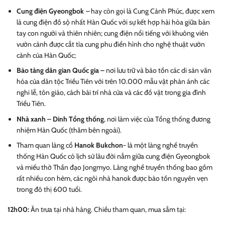
Cung điện Gyeongbok
–
hay còn gọi là Cung Cảnh Phúc, được xem
là cung điện đồ sộ nhất Hàn Quốc với sự kết hợp hài hòa giữa bàn
tay con người và thiên nhiên; cung điện nổi tiếng với khuông viên
vườn cảnh được cắt tỉa cung phu điển hình cho nghệ thuật vườn
cảnh của Hàn Quốc;
Bảo tàng dân gian Quốc gia
–
nơi lưu trữ và bảo tồn các di sản văn
hóa của dân tộc Triều Tiên với trên 10.000 mẫu vật phản ánh các
nghi lễ, tôn giáo, cách bài trí nhà cửa và các đồ vật trong gia đình
Triều Tiên.
Nhà xanh – Dinh Tổng thống
, nơi làm việc của Tổng thống đương
nhiệm Hàn Quốc (thăm bên ngoài).
Tham quan làng cổ
Hanok Bukchon
- là một làng nghề truyền
thống Hàn Quốc có lịch sử lâu đời nằm giữa cung điện Gyeongbok
và miếu thờ Thần đạo Jongmyo. Làng nghề truyền thống bao gồm
rất nhiều con hẻm, các ngôi nhà hanok được bảo tồn nguyên vẹn
trong đô thị 600 tuổi.
12h00:
Ăn trưa tại nhà hàng. Chiều tham quan, mua sắm tại: