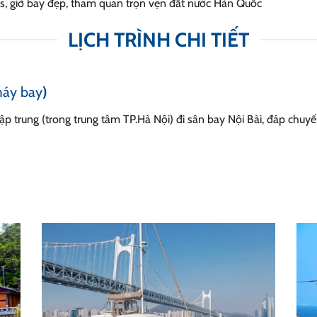
s, giờ bay đẹp, tham quan trọn vẹn đất nước Hàn Quốc
LỊCH TRÌNH CHI TIẾT
máy bay
)
p trung (trong trung tâm TP.Hà Nội) đi sân bay Nội Bài, đáp chuy