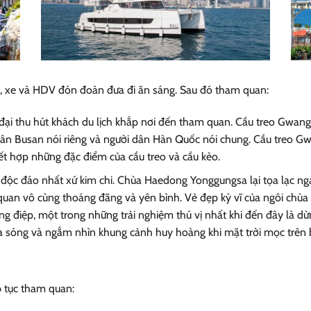
 xe và HDV đón đoàn đưa đi ăn sáng. Sau đó tham quan:
ện đại thu hút khách du lịch khắp nơi đến tham quan. Cầu treo Gwan
dân Busan nói riêng và người dân Hàn Quốc nói chung. Cầu treo Gw
kết hợp những đặc điểm của cầu treo và cầu kèo.
 độc đáo nhất xứ kim chi. Chùa Haedong Yonggungsa lại tọa lạc ng
quan vô cùng thoáng đãng và yên bình. Vẻ đẹp kỳ vĩ của ngôi chùa n
g điệp, một trong những trải nghiệm thú vị nhất khi đến đây là d
 sóng và ngắm nhìn khung cảnh huy hoàng khi mặt trời mọc trên b
p tục tham quan: