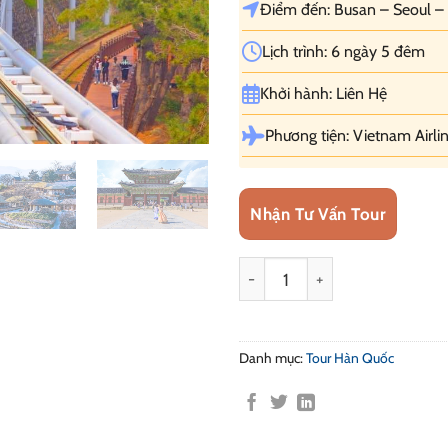
Điểm đến: Busan – Seoul – K
Lịch trình: 6 ngày 5 đêm
Khởi hành: Liên Hệ
Phương tiện: Vietnam Airli
Nhận Tư Vấn Tour
Tour Du Lịch Hàn Quốc: Busan -
Danh mục:
Tour Hàn Quốc