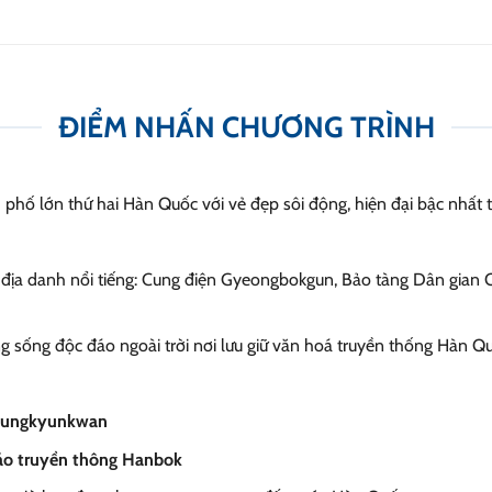
ĐIỂM NHẤN CHƯƠNG TRÌNH
hố lớn thứ hai Hàn Quốc với vẻ đẹp sôi động, hiện đại bậc nhất 
ịa danh nổi tiếng: Cung điện
Gyeongbokgun, Bảo tàng Dân gian Q
g sống độc đáo ngoài trời nơi lưu giữ văn hoá truyền thống Hàn Q
 Sungkyunkwan
 áo truyền thông Hanbok