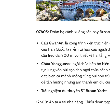
07h05:
Đoàn hạ cánh xuống sân bay Busan,
Cầu GwanAn
, là công trình kiến trúc hi
của Hàn Quốc, là niềm tự hào của người 
cầu treo dài 900 m với thiết kế hai tầng 
Chùa Yonggunsa
-
ngôi chùa bên bờ biển
tựa lưng vào núi, tạo cho ngôi chùa cảnh 
đất, biển cả mênh mông cùng núi non trùn
để tận hưởng những âm thanh êm dịu của
Trải nghiệm du thuyền 5* Busan Yacht
12h00:
Ăn trưa tại nhà hàng. Chiều đoàn tiế