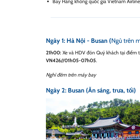
Bay Hàng không quốc gia Vietnam Airline
Ngày 1: Hà Nội - Busan (
Ngủ trên 
21h00:
Xe và HDV đón Quý khách tại điểm tậ
VN426//01h05-07h05
.
Nghỉ đêm trên máy bay
Ngày 2: Busan (Ăn sáng, trưa, tối)