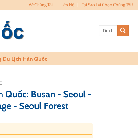
Về Chúng Tôi
Liên Hệ
Tại Sao Lại Chọn Chúng Tôi?
Tìm
kiếm:
 Du Lịch Hàn Quốc
C
n Quốc: Busan - Seoul -
age - Seoul Forest