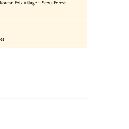
orean Folk Village – Seoul Forest
nes
 Seoul - Korean Folk Village - Seoul Forest số lượng