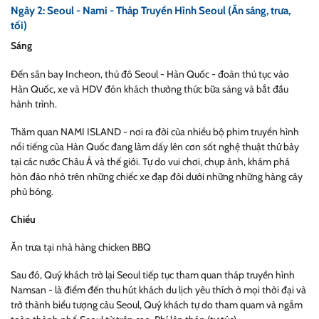
Ngày 2: Seoul - Nami - Tháp Truyền Hình Seoul (Ăn sáng, trưa,
tối)
Sáng
Đến sân ba
y Incheon, thủ đô Seoul - Hàn Quốc - đoàn thủ tục vào
Hàn Quốc, xe và HDV đón khách thưởng thức bữa sáng và bắt đầu
hành trình.
Thăm quan NAMI ISLAND - nơi
ra đời của nhiều bộ phim truyền hình
nổi tiếng của Hàn Quốc đang làm dấy lên cơn sốt nghệ thuật thứ bảy
tại các nước Châu Á và thế giới. Tự do vui chơi, chụp ảnh, khám phá
hòn đảo nhỏ trên những chiếc xe đạp đôi dưới những những hàng cây
phủ bóng
.
Chiều
Ăn trưa t
ại nhà hàng chicken BBQ
Sau đó, Quý khách trở lại Seoul tiếp tục tham quan tháp truyền hình
Namsan - là điểm đến thu hút khách du lịch yêu thích ở mọi thời đại và
trở thành biểu tượng cảu Seoul, Quý khách tự do tham quam và ngắm