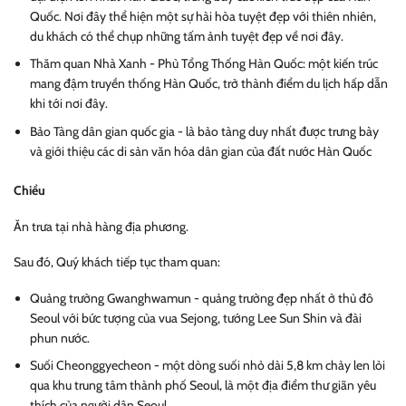
Quốc. Nơi đây thể hiện một sự hài hòa tuyệt đẹp với thiên nhiên,
du khách có thể chụp những tấm ảnh tuyệt đẹp về nơi đây.
Thăm quan Nhà Xanh - Phủ Tổng Thống Hàn Quốc: một kiến trúc
mang đậm truyền thống Hàn Quốc, trở thành điểm du lịch hấp dẫn
khi tới nơi đây.
Bảo Tàng dân gian quốc gia - là bảo tàng duy nhất được tr
ưng bày
và giới thiệu các di sản văn hóa dân gian của đất nước Hàn Quốc
Chiều
Ăn trưa tại nhà hàng địa phương.
Sau đó,
Quý khách tiếp tục tham quan:
Quảng trường Gwanghwamun - quảng trường đẹp nhất ở thủ đô
Seoul với bức tượng của vua Sejong, tướng Lee Sun Shin và đài
phun nước.
Suối Cheonggyecheon - một dòng suối nhỏ dài 5,8 km chảy len lỏi
qua khu trung tâm thành phố Seoul, là một địa điểm thư giãn yêu
thích của người dân Seoul.