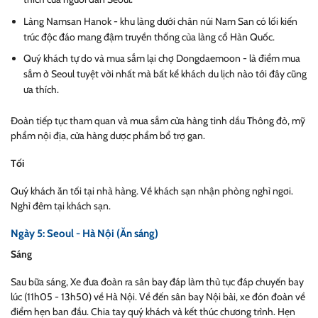
Làng Namsan Hanok - khu làng dưới chân núi Nam San có lối kiến
trúc độc đáo mang đậm truyền thống của làng cổ Hàn Quốc.
Quý khách tự do và mua sắm lại chợ Dongdaemoon - là điểm mua
sắm ở Seoul tuyệt vời nhất mà bất kể khách du lịch nào tới đây cũng
ưa thích.
Đoàn tiếp tục tham quan và mua sắm cửa hàng tinh dầu Thông đỏ, mỹ
phẩm nội địa, cửa hàng dược phẩm bổ trợ gan.
Tối
Quý khách ăn tối tại nhà hàng. Về khách sạn nhận phòng nghỉ ngơi.
Nghỉ đêm tại khách sạn.
Ngày 5: Seoul - Hà Nội (Ăn sáng)
Sáng
Sau bữa sáng, Xe đưa đoàn ra sân bay đáp làm thủ tục đáp chuyến bay
lú
c (11h05 - 13h50) về Hà Nội. Về đến
sân bay Nội bài, xe đón đoàn về
điểm hẹn ban đầu. Chia tay quý khách và kết thúc chương trình. Hẹn