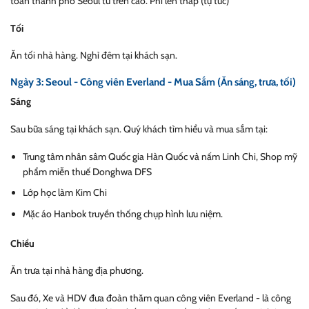
toàn thành phố Seoul từ trên cao. Phí lên tháp (tự túc)
Tối
Ăn tối nhà hàng. Nghỉ đêm tại khách sạn.
Ngày 3: Seoul - Công viên Everland - Mua Sắm (Ăn sáng, trưa, tối)
Sáng
Sau bữa sáng tại khách sạn. Quý khách tìm hiểu và mua sắm tại:
Trung tâm nhân sâm Quốc gia Hàn Quốc và nấm Linh Chi, Shop mỹ
phẩm miễn thuế Donghwa DFS
Lớp học làm Kim Chi
Mặc áo Hanbok truyền thống chụp hình lưu niệm.
Chiều
Ăn trưa tại nhà hàng địa phương.
Sau đó,
Xe và HDV đưa đoàn thăm q
uan công viên Everland - là côn
g