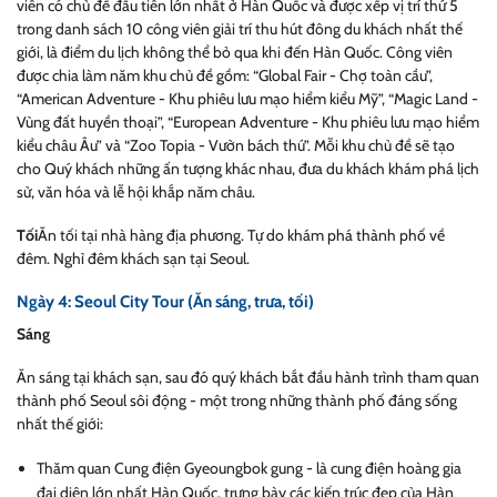
viên có chủ đề đầu tiên lớn nhất ở Hàn Quốc và được xếp vị trí thứ 5
trong danh sách 10 công viên giải trí thu hút đông du khách nhất thế
giới, là điểm du lịch không thể bỏ qua khi đến Hàn Quốc. Công viên
được chia làm năm khu chủ đề gồm: “
Global Fair
- Chợ toàn cầu”,
“
American Adventure
- Khu phiêu lưu mạo hiểm kiểu Mỹ”, “
Magic Land
-
Vùng đất huyền thoại”, “
European Adventure
- Khu phiêu lưu mạo hiểm
kiểu châu Âu” và “
Zoo Topia
- Vườn bách thú”. Mỗi khu chủ đề sẽ tạo
cho Quý khách những ấn tượng khác nhau, đưa du khách khám phá lịch
sử, văn hóa và lễ hội khắp năm châu.
Tối
Ăn tối tại nhà hàng địa phương. Tự do khám phá thành phố về
đêm. Nghỉ đêm khách
sạn tại Seoul.
Ngày 4: Seoul City Tour (Ăn sáng, trưa, tối)
Sáng
Ăn sáng tại khách sạn,
sau đ
ó quý khách bắt đầu hành trình tham quan
thành phố Seoul sôi động - một trong những thành phố đáng sống
nhất thế giới:
Thăm quan Cung điện Gyeoungbok gung - là cung điện hoàng gia
đại diện lớn nhất Hàn Quốc, trưng bày các kiến trúc đẹp của Hàn