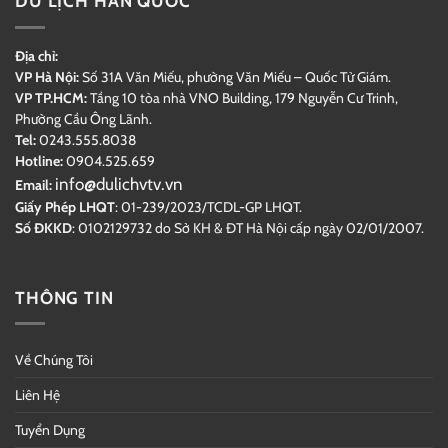
DU LỊCH HÀN QUỐC
Địa chỉ:
VP Hà Nội:
Số 31A Văn Miếu, phường Văn Miếu – Quốc Tử Giám.
VP TP.HCM:
Tầng 10 tòa nhà VNO Building,
179 Nguyễn Cư Trinh,
Phường Cầu Ông Lãnh.
Tel:
0243.555.8038
Hotline:
0904.525.659
info@dulichvtv.vn
Email:
Giấy Phép LHQT
: 01-239/2023/TCDL-GP LHQT.
Số ĐKKD
: 0102129732 do Sở KH & ĐT Hà Nội cấp ngày 02/01/2007.
THÔNG TIN
Về Chúng Tôi
Liên Hệ
Tuyển Dụng